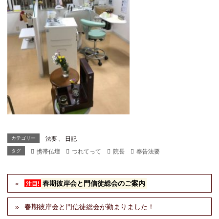
カテゴリー
法要
、
日記
タグ
携帯仏壇
つれてって
院長
奉告法要
春期彼岸会と門信徒総会のご案内
注目!
春期彼岸会と門信徒総会が勤まりました！