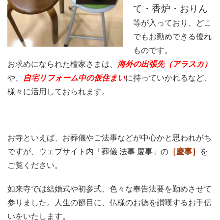
て・香炉・おりん
等が入っており、どこ
でもお勤めできる優れ
ものです。
お求めになられた檀家さまは、
海外の出張先（アラスカ）
や、
自宅リフォーム中の仮住まい
に持っていかれるなど、
様々に活用しておられます。
お寺といえば、お葬儀やご法事などが中心かと思われがち
ですが、ウェブサイト内「葬儀 法事 慶事」の
［慶事］
を
ご覧ください。
如来寺では結婚式や初参式、色々な奉告法要を勤めさせて
参りました。人生の節目に、仏様のお徳を讃嘆するお手伝
いをいたします。