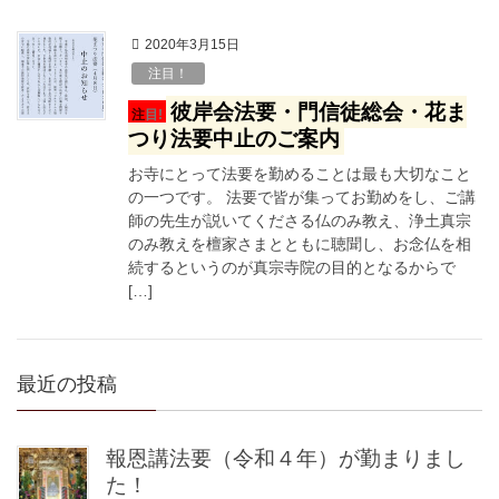
2020年3月15日
注目！
彼岸会法要・門信徒総会・花ま
注目!
つり法要中止のご案内
お寺にとって法要を勤めることは最も大切なこと
の一つです。 法要で皆が集ってお勤めをし、ご講
師の先生が説いてくださる仏のみ教え、浄土真宗
のみ教えを檀家さまとともに聴聞し、お念仏を相
続するというのが真宗寺院の目的となるからで
[…]
最近の投稿
報恩講法要（令和４年）が勤まりまし
た！