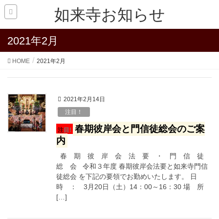
如来寺お知らせ
2021年2月
HOME
2021年2月
2021年2月14日
注目！
春期彼岸会と門信徒総会のご案
注目!
内
春 期 彼 岸 会 法 要 ・ 門 信 徒
総 会 令和３年度 春期彼岸会法要と如来寺門信
徒総会 を下記の要領でお勤めいたします。 日
時 ： 3月20日（土）14：00～16：30 場 所
[…]