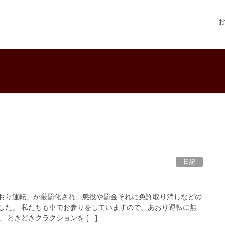
日記
おり運転」が厳罰化され、懲役や罰金それに免許取り消しなどの
した。 私たちも車でお参りをしていますので、あおり運転に無
 ときどきクラクションを […]