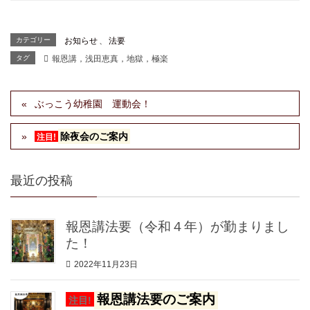
カテゴリー
お知らせ
、
法要
タグ
報恩講，浅田恵真，地獄，極楽
ぶっこう幼稚園 運動会！
除夜会のご案内
注目!
最近の投稿
報恩講法要（令和４年）が勤まりまし
た！
2022年11月23日
報恩講法要のご案内
注目!