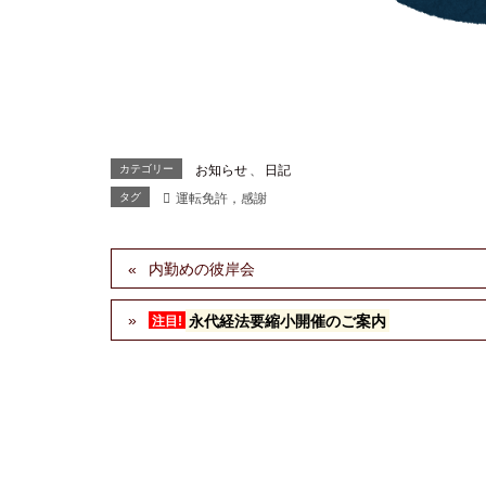
カテゴリー
お知らせ
、
日記
タグ
運転免許，感謝
内勤めの彼岸会
永代経法要縮小開催のご案内
注目!