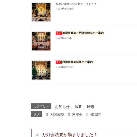
秋期彼岸会法要が勤まりました！
2019年9月25日
春期彼岸会と門信徒総会のご案内
注目!
2019年3月2日
秋期彼岸会法要のご案内
注目!
2018年8月31日
カテゴリー
お知らせ
、
法要
、
研修
タグ
大阿闍梨
彼岸会
40周年
万灯会法要が勤まりました！