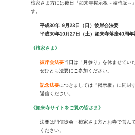
檀家さま方には後日『如来寺掲示板～臨時版～』
す。
平成30年 9月23日（日）彼岸会法要
平成30年10月27日（土）如来寺落慶40周
《檀家さま》
彼岸会法要
当日は「月参り」を休ませてい
ぜひとも法要にご参加ください。
記念法要
につきましては『掲示板』に同封
返信ください。
《如来寺サイトをご覧の皆さま》
法要は門信徒会・檀家さま方とお寺で営ん
ください。