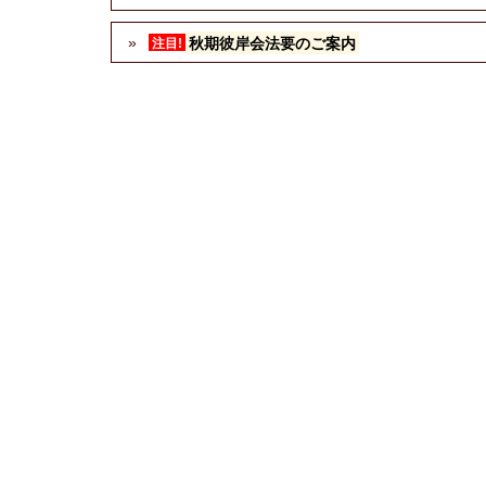
秋期彼岸会法要のご案内
注目!