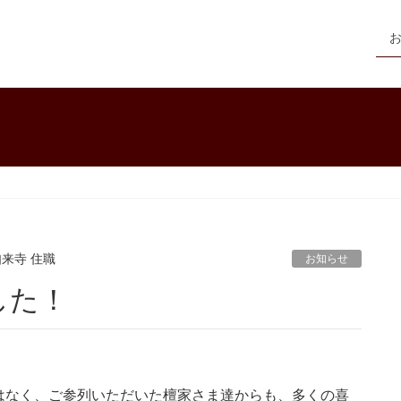
如来寺 住職
お知らせ
した！
はなく、ご参列いただいた檀家さま達からも、多くの喜