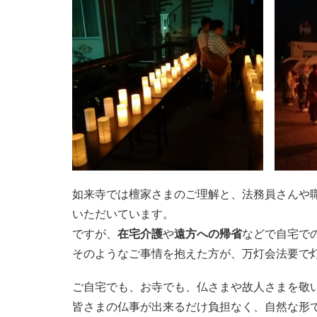
如来寺では檀家さまのご理解と、法務員さんや
いただいています。
ですが、
在宅介護
や
遠方への帰省
などで自宅で
そのようなご事情を抱えた方が、万灯会法要で
ご自宅でも、お寺でも、仏さまや故人さまを敬
皆さまの仏事が出来るだけ負担なく、自然な形