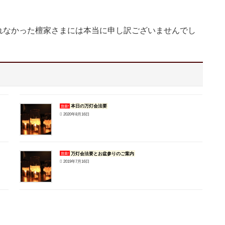
れなかった檀家さまには本当に申し訳ございませんでし
本日の万灯会法要
注目!
2020年8月16日
万灯会法要とお盆参りのご案内
注目!
2019年7月16日