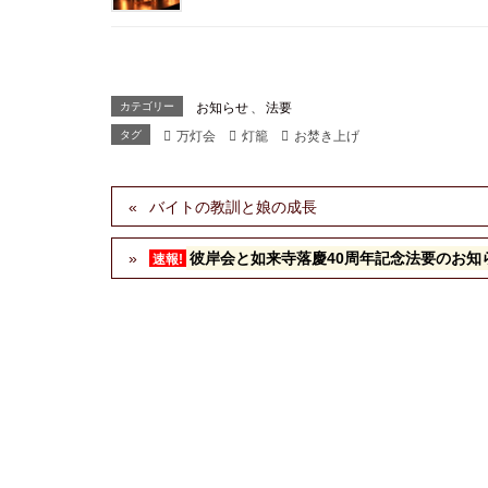
カテゴリー
お知らせ
、
法要
タグ
万灯会
灯籠
お焚き上げ
バイトの教訓と娘の成長
彼岸会と如来寺落慶40周年記念法要のお知
速報!